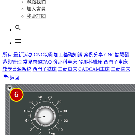
聯絡我們
加入會員
我要訂閱
search
menu
所有
最新消息
CNC切削加工基礎知識
案例分享
CNC智慧製
造與管理
常見問題FAQ
發那科車床
發那科銑床
西門子車床
教學資源系統
西門子銑床
三菱車床
CADCAM車床
三菱銑床
reply
返回