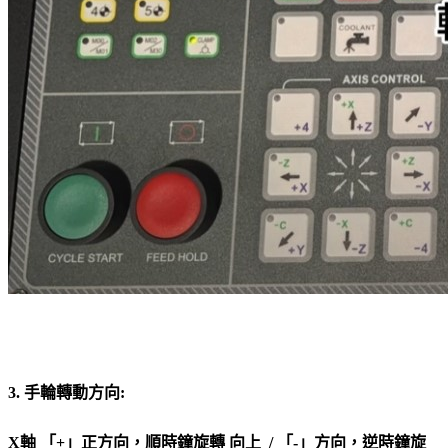
3. 手輪轉動方向:
X軸 「+」正方向，順時鐘旋轉 向上 / 「-」方向，逆時鐘旋