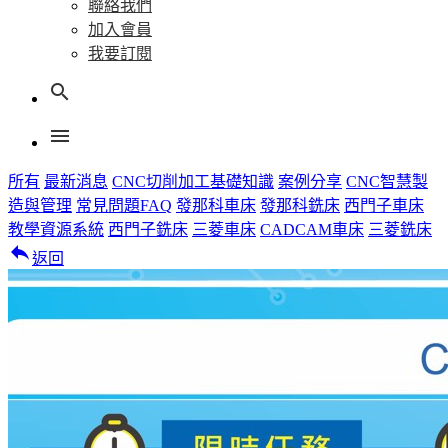
聯絡我們
加入會員
我要訂閱
search
menu
所有
最新消息
CNC切削加工基礎知識
案例分享
CNC智慧製
造與管理
常見問題FAQ
發那科車床
發那科銑床
西門子車床
教學資源系統
西門子銑床
三菱車床
CADCAM車床
三菱銑床
reply
返回