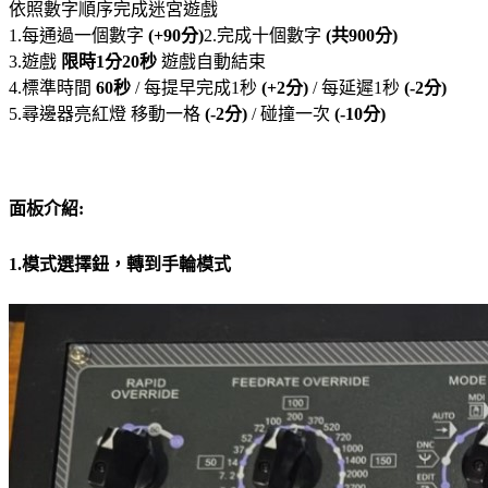
依照數字順序完成迷宮遊戲
1.每通過一個數字
(+90分)
2.完成十個數字
(共900分)
3.遊戲
限時1分20秒
遊戲自動結束
4.標準時間
60秒
/ 每提早完成1秒
(+2分)
/ 每延遲1秒
(-2分)
5.尋邊器亮紅燈 移動一格
(-2分)
/ 碰撞一次
(-10分)
面板介紹:
1.模式選擇鈕，轉到手輪模式