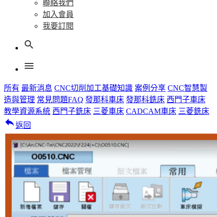
聯絡我們
加入會員
我要訂閱
search
menu
所有
最新消息
CNC切削加工基礎知識
案例分享
CNC智慧製
造與管理
常見問題FAQ
發那科車床
發那科銑床
西門子車床
教學資源系統
西門子銑床
三菱車床
CADCAM車床
三菱銑床
reply
返回