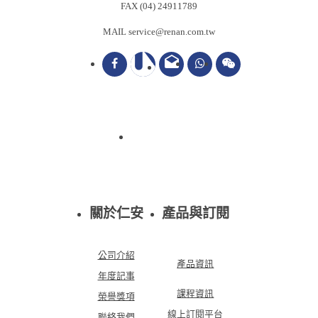
FAX (04) 24911789
MAIL service@renan.com.tw
drafts
關於仁安
產品與訂閱
公司介紹
產品資訊
年度記事
課程資訊
榮譽獎項
線上訂閱平台
聯絡我們