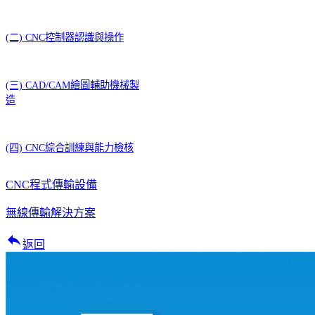
(二) CNC控制器認識與操作
(三) CAD/CAM繪圖輔助機械製
造
(四) CNC綜合訓練與能力檢核
CNC程式傳輸設備
無線傳輸解決方案
reply
返回