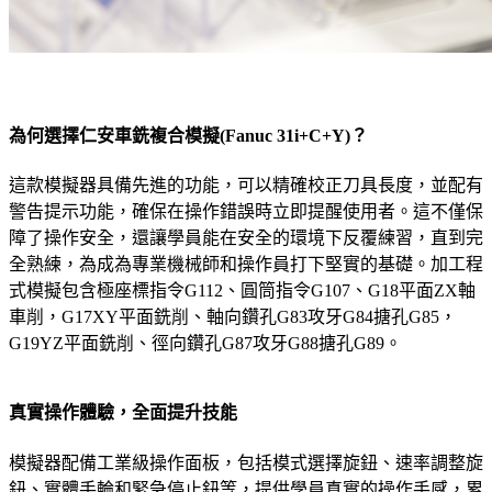
為何選擇仁安車銑複合模擬(Fanuc 31i+C+Y)？
這款模擬器具備先進的功能，可以精確校正刀具長度，並配有
警告提示功能，確保在操作錯誤時立即提醒使用者。這不僅保
障了操作安全，還讓學員能在安全的環境下反覆練習，直到完
全熟練，為成為專業機械師和操作員打下堅實的基礎。加工程
式模擬包含極座標指令G112、圓筒指令G107、G18平面ZX軸
車削，G17XY平面銑削、軸向鑽孔G83攻牙G84搪孔G85，
G19YZ平面銑削、徑向鑽孔G87攻牙G88搪孔G89。
真實操作體驗，全面提升技能
模擬器配備工業級操作面板，包括模式選擇旋鈕、速率調整旋
鈕、實體手輪和緊急停止鈕等，提供學員真實的操作手感，累