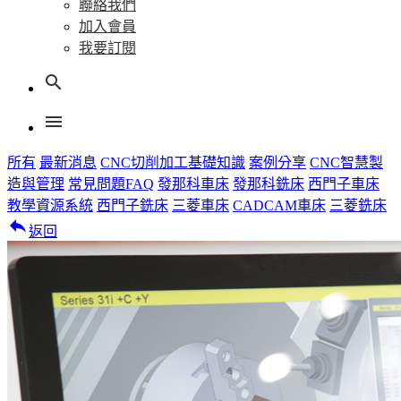
聯絡我們
加入會員
我要訂閱
search
menu
所有
最新消息
CNC切削加工基礎知識
案例分享
CNC智慧製
造與管理
常見問題FAQ
發那科車床
發那科銑床
西門子車床
教學資源系統
西門子銑床
三菱車床
CADCAM車床
三菱銑床
reply
返回