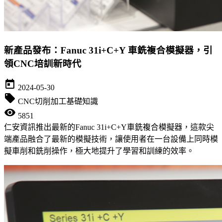
新產品發布：Fanuc 31i+C+Y 車銑複合模擬器，引
領CNC培訓新時代
today
2024-05-30
local_offer
CNC切削加工基礎知識
visibility
5851
仁安資訊推出最新的Fanuc 31i+C+Y車銑複合模擬器，這款尖
端產品融合了最新的模擬技術，讓使用者在一台設備上同時模
擬車削和銑削操作，極大地提升了學習和訓練的效率。