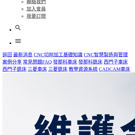
聯絡我們
加入會員
我要訂閱
search
menu
返回
最新消息
CNC切削加工基礎知識
CNC智慧製造與管理
案例分享
常見問題FAQ
發那科車床
發那科銑床
西門子車床
西門子銑床
三菱車床
三菱銑床
教學資源系統
CADCAM車床