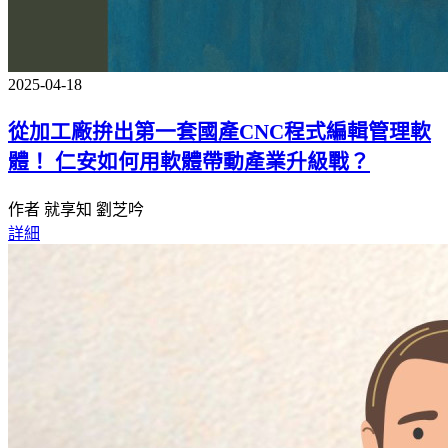
2025-04-18
從加工廠拚出第一套國產CNC程式編輯管理軟
體！ 仁安如何用軟體帶動產業升級戰？
作者 就享知 劉芝吟
詳細