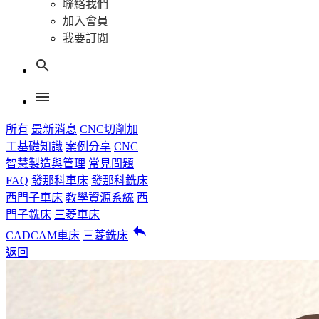
聯絡我們
加入會員
我要訂閱
search
menu
所有
最新消息
CNC切削加
工基礎知識
案例分享
CNC
智慧製造與管理
常見問題
FAQ
發那科車床
發那科銑床
西門子車床
教學資源系統
西
門子銑床
三菱車床
reply
CADCAM車床
三菱銑床
返回