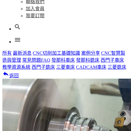
聯絡我們
加入會員
我要訂閱
search
menu
所有
最新消息
CNC切削加工基礎知識
案例分享
CNC智慧製
造與管理
常見問題FAQ
發那科車床
發那科銑床
西門子車床
教學資源系統
西門子銑床
三菱車床
CADCAM車床
三菱銑床
reply
返回