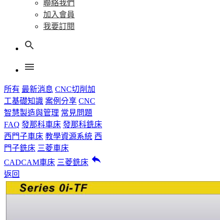
聯絡我們
加入會員
我要訂閱
search
menu
所有
最新消息
CNC切削加
工基礎知識
案例分享
CNC
智慧製造與管理
常見問題
FAQ
發那科車床
發那科銑床
西門子車床
教學資源系統
西
門子銑床
三菱車床
reply
CADCAM車床
三菱銑床
返回