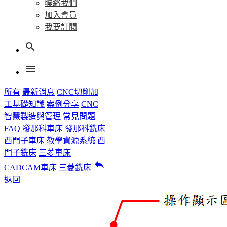
聯絡我們
加入會員
我要訂閱
search
menu
所有
最新消息
CNC切削加
工基礎知識
案例分享
CNC
智慧製造與管理
常見問題
FAQ
發那科車床
發那科銑床
西門子車床
教學資源系統
西
門子銑床
三菱車床
reply
CADCAM車床
三菱銑床
返回