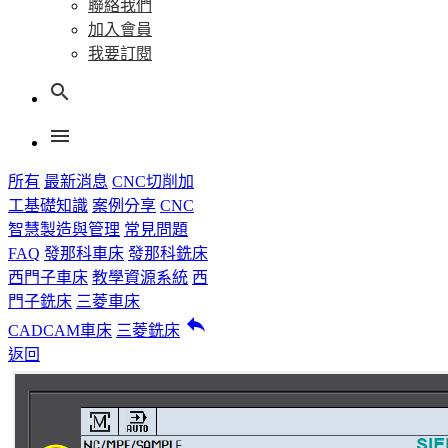
聯絡我們
加入會員
我要訂閱
search
menu
所有
最新消息
CNC切削加
工基礎知識
案例分享
CNC
智慧製造與管理
常見問題
FAQ
發那科車床
發那科銑床
西門子車床
教學資源系統
西
門子銑床
三菱車床
reply
CADCAM車床
三菱銑床
返回