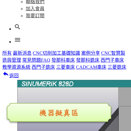
聯絡我們
加入會員
我要訂閱
search
menu
所有
最新消息
CNC切削加工基礎知識
案例分享
CNC智慧製
造與管理
常見問題FAQ
發那科車床
發那科銑床
西門子車床
教學資源系統
西門子銑床
三菱車床
CADCAM車床
三菱銑床
reply
返回