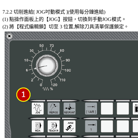
7.2.2 切削進給[ JOG吋動模式 ](使用每分鐘進給)
(1) 點操作面板上的【JOG】按鈕，切換到手動JOG模式。
(2) 將【程式編輯鎖】切至 3 位置,解除刀具清單保護鎖定。