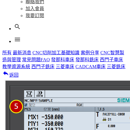
聯絡我們
加入會員
我要訂閱
search
menu
所有
最新消息
CNC切削加工基礎知識
案例分享
CNC智慧製
造與管理
常見問題FAQ
發那科車床
發那科銑床
西門子車床
教學資源系統
西門子銑床
三菱車床
CADCAM車床
三菱銑床
reply
返回