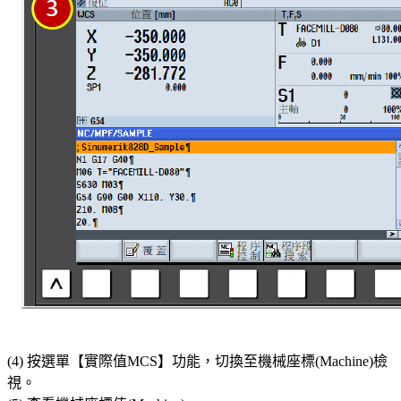
(4) 按選單【實際值MCS】功能，切換至機械座標(Machine)檢
視。