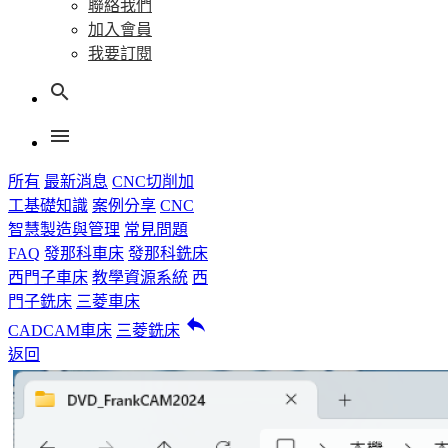
聯絡我們
加入會員
我要訂閱
search
menu
所有
最新消息
CNC切削加
工基礎知識
案例分享
CNC
智慧製造與管理
常見問題
FAQ
發那科車床
發那科銑床
西門子車床
教學資源系統
西
門子銑床
三菱車床
reply
CADCAM車床
三菱銑床
返回