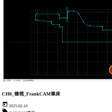
CH8_檢視_FrankCAM車床
today
2025-02-10
local_offer