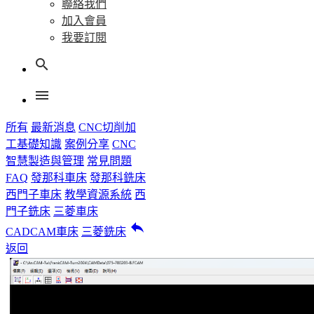
聯絡我們
加入會員
我要訂閱
search
menu
所有
最新消息
CNC切削加
工基礎知識
案例分享
CNC
智慧製造與管理
常見問題
FAQ
發那科車床
發那科銑床
西門子車床
教學資源系統
西
門子銑床
三菱車床
reply
CADCAM車床
三菱銑床
返回