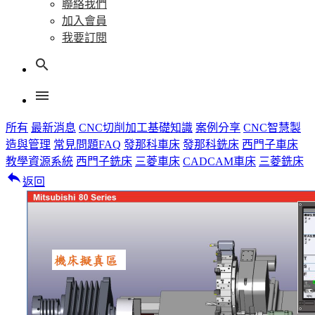
聯絡我們
加入會員
我要訂閱
search
menu
所有
最新消息
CNC切削加工基礎知識
案例分享
CNC智慧製
造與管理
常見問題FAQ
發那科車床
發那科銑床
西門子車床
教學資源系統
西門子銑床
三菱車床
CADCAM車床
三菱銑床
reply
返回