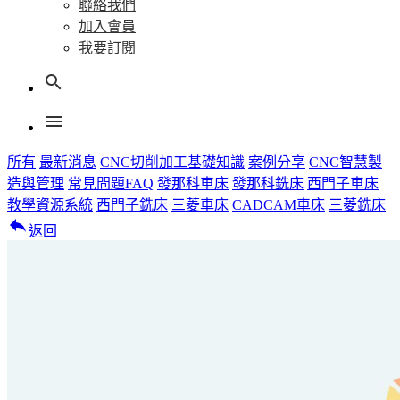
聯絡我們
加入會員
我要訂閱
search
menu
所有
最新消息
CNC切削加工基礎知識
案例分享
CNC智慧製
造與管理
常見問題FAQ
發那科車床
發那科銑床
西門子車床
教學資源系統
西門子銑床
三菱車床
CADCAM車床
三菱銑床
reply
返回