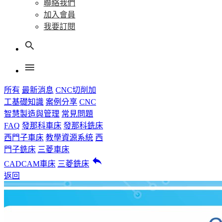
聯絡我們
加入會員
我要訂閱
search
menu
所有
最新消息
CNC切削加
工基礎知識
案例分享
CNC
智慧製造與管理
常見問題
FAQ
發那科車床
發那科銑床
西門子車床
教學資源系統
西
門子銑床
三菱車床
reply
CADCAM車床
三菱銑床
返回