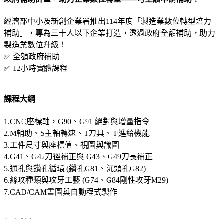
經濟部中小及新創企業署推出114年度「製造業數位轉型培力
補助」，專為三十人以下企業打造，透過政府全額補助，助力
製造業數位升級！
✅ 全額政府補助
✅ 12小時實體課程
課程大綱
1.CNC座標軸，G90、G91 絕對與增量指令
2.M輔助、S主軸轉速、T刀具、 F進給機能
3.工件尺寸與座標值、視圖與識圖
4.G41、G42刀徑補正與 G43、G49刀長補正
5.通孔與鑽孔循環 (鑽孔G81、沉頭孔G82)
6.絲攻種類與攻牙工藝 (G74、G84剛性攻牙M29)
7.CAD/CAM畫圖與自動程式製作