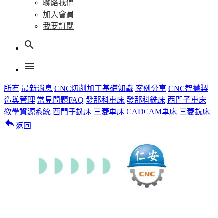
聯絡我們
加入會員
我要訂閱
search
menu
所有
最新消息
CNC切削加工基礎知識
案例分享
CNC智慧製
造與管理
常見問題FAQ
發那科車床
發那科銑床
西門子車床
教學資源系統
西門子銑床
三菱車床
CADCAM車床
三菱銑床
reply
返回