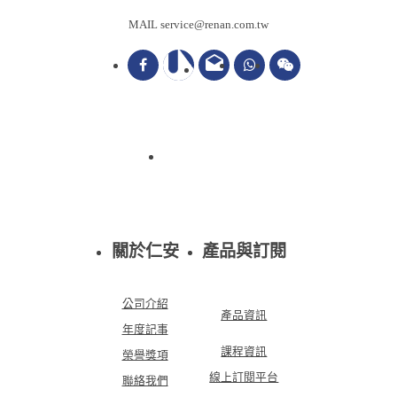
MAIL service@renan.com.tw
drafts
關於仁安
產品與訂閱
公司介紹
產品資訊
年度記事
課程資訊
榮譽獎項
線上訂閱平台
聯絡我們