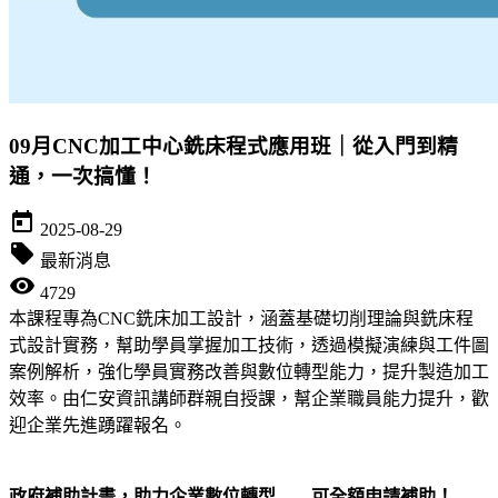
09月CNC加工中心銑床程式應用班｜從入門到精
通，一次搞懂！
today
2025-08-29
local_offer
最新消息
visibility
4729
本課程專為CNC銑床加工設計，涵蓋基礎切削理論與銑床程
式設計實務，幫助學員掌握加工技術，透過模擬演練與工件圖
案例解析，強化學員實務改善與數位轉型能力，提升製造加工
效率。由仁安資訊講師群親自授課，幫企業職員能力提升，歡
迎企業先進踴躍報名。
政府補助計畫，助力企業數位轉型——可全額申請補助！