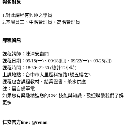
報名對象
1.對此課程有興趣之學員
2.基層員工、中階管理員、高階管理員
課程資訊
課程講師：陳清安顧問
課程日期：09/15(一)、09/18(四)、09/22(一)、09/25(四)
課程時間：18:30~21:30 (總計12小時)
上課地點：台中市大里區科技路1號五樓之3
課程包含課程教材、結業證書、茶水供應
註：需自備筆電
如果您有興趣精進您的CNC技能與知識，歡迎聯繫我們了解
更多
仁安官方line : @renan