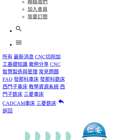
聯絡我們
加入會員
我要訂閱
search
menu
所有
最新消息
CNC切削加
工基礎知識
案例分享
CNC
智慧製造與管理
常見問題
FAQ
發那科車床
發那科銑床
西門子車床
教學資源系統
西
門子銑床
三菱車床
reply
CADCAM車床
三菱銑床
返回