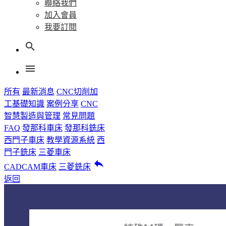
聯絡我們
加入會員
我要訂閱
search
menu
所有
最新消息
CNC切削加
工基礎知識
案例分享
CNC
智慧製造與管理
常見問題
FAQ
發那科車床
發那科銑床
西門子車床
教學資源系統
西
門子銑床
三菱車床
reply
CADCAM車床
三菱銑床
返回