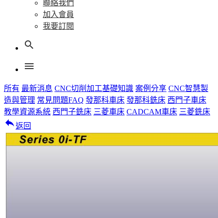
聯絡我們
加入會員
我要訂閱
search
menu
所有
最新消息
CNC切削加工基礎知識
案例分享
CNC智慧製
造與管理
常見問題FAQ
發那科車床
發那科銑床
西門子車床
教學資源系統
西門子銑床
三菱車床
CADCAM車床
三菱銑床
reply
返回