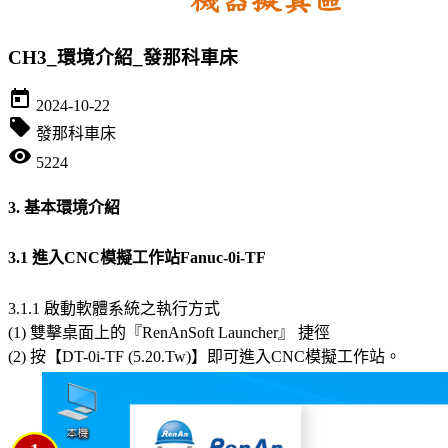
CH3_環境介紹_發那科車床
today
2024-10-22
local_offer
發那科車床
visibility
5224
3. 基本環境介紹
3.1 進入CNC模擬工作站Fanuc-0i-TF
3.1.1 啟動軟體系統之執行方式
(1) 雙擊桌面上的『RenAnSoft Launcher』 捷徑
(2) 按【DT-0i-TF (5.20.Tw)】即可進入CNC模擬工作站。