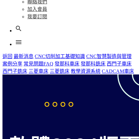
聯絡我們
加入會員
我要訂閱
search
menu
返回
最新消息
CNC切削加工基礎知識
CNC智慧製造與管理
案例分享
常見問題FAQ
發那科車床
發那科銑床
西門子車床
西門子銑床
三菱車床
三菱銑床
教學資源系統
CADCAM車床