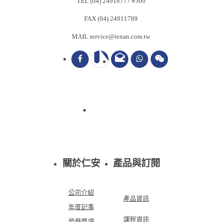
TEL (04) 24918777 #300
FAX (04) 24911789
MAIL service@renan.com.tw
drafts
關於仁安
產品與訂閱
公司介紹
產品資訊
年度記事
課程資訊
榮譽獎項