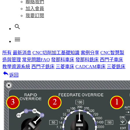
聯絡我們
加入會員
我要訂閱
search
menu
所有
最新消息
CNC切削加工基礎知識
案例分享
CNC智慧製
造與管理
常見問題FAQ
發那科車床
發那科銑床
西門子車床
教學資源系統
西門子銑床
三菱車床
CADCAM車床
三菱銑床
reply
返回