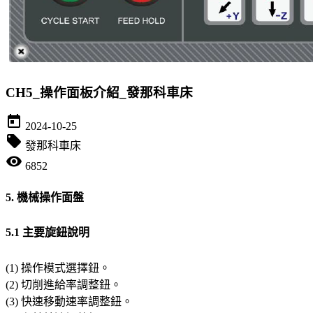
CH5_操作面板介紹_發那科車床
today
2024-10-25
local_offer
發那科車床
visibility
6852
5. 機械操作面盤
5.1 主要旋鈕說明
(1) 操作模式選擇鈕。
(2) 切削進給率調整鈕。
(3) 快速移動速率調整鈕。